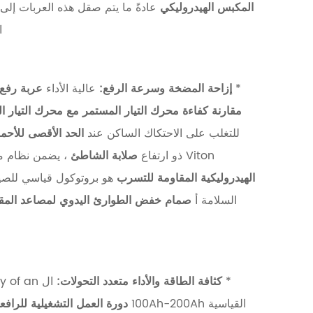
و
المكبس الهيدروليكي
عادةً ما يتم صقل هذه العربات إلى أقل من 0.4 
ا
ا
د
و
*
إزاحة المضخة وسرعة الرفع:
عالية الأداء
عربة رفع 
ص
مقارنة كفاءة محرك التيار المستمر مع محرك التيار ا
ل
للتغلب على الاحتكاك الساكن عند
الحد الأقصى للأحم
ا
Viton ذو ارتفاع
صلابة الشاطئ
، يضمن نظام م
ب
الهيدروليكية المقاومة للتسرب
هو بروتوكول قياسي للصي
ة
السلامة أ
صمام خفض الطوارئ اليدوي لمصاعد ال
آ
ل
ي
ة
*
كثافة الطاقة والأداء متعدد التحولات:
ال daily productivity of an
ا
القياسية 100Ah-200Ah
دورة العمل التشغيلية للرافع