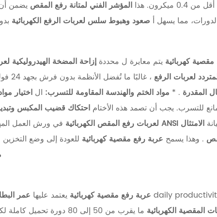
ميكرون. هذا
المؤشر الفني لمتانة رفع المقص
يضمن أن 
لدورات، مما يسهل أ
صعود وهبوط سلس لعربات الرفع الكهربائية
بدو
مقصية كهربائية
يتم معايرة ل محددة
إزاحة المضخة الهيدروليكية لعر
لمتردد لعربات الرفع
، غالب
ال المقدرة
. *
مواد الختم والهندسة المقاومة للتسرب:
ال
اختيار مواد
انع للتسرب. يجب أن تصمد هذه الأختام
احتكاك قضيب المكبس وتبديد
انة
الامتثال ANSI لعربات رفع المقص الكهربائية
في ورش العمل المه
مقص
. وهذا يسمح
عربة رفع مقصية كهربائية
للعودة إلى وضع التخزين ف
م
عربة رفع مقصية كهربائية
يعتمد عليها
عمر البطا
ات المقصية الكهربائية
ما يقرب من 50 إلى 80 دورة تحميل كاملة لكل شحنة. الاستفادة