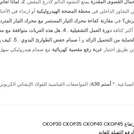
حمال القصوى المقدرة
يمنع التشوه الدائم لأذرع المقص.
2. لماذا تعاني عربة الرفع الخاصة بي من انجراف المنصة؟
 التجاوز الداخلي في
محطة المضخة الهيدروليكية
أو ارتداء في الأخت
في
مقارنة كفاءة محرك التيار المستمر مع محرك التيار المترد
أكثر كثافة
دورة العمل التشغيلية
.
4. هل هذه العربات متوافقة مع معايير السلامة؟
لحماية من التحميل الزائد
و أ
صمام خفض الطوارئ اليدوي
.
5. كيف يمكنني حماية المعدات الحساسة أثناء عملية الرفع؟
ن طريق اختيار
عربة رفع مقصية كهربائية
مع صمام هيدروليكي سهل ا
لصناعية. *
أستم A36:
المواصفات القياسية للفولاذ الإنشائي الكربوني
CKOP30 C
فع الثقيلة للغاية