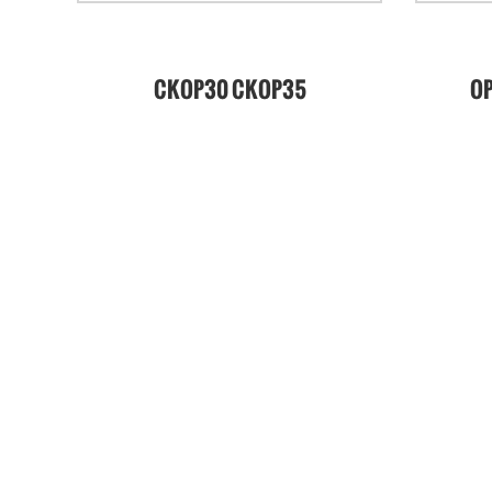
CKOP30 CKOP35
OP
لدفع
CKOP40 CKOP45 جهاز
الاسترداد الكهربائي
الكامل ذاتي الدفع على
ارتفاعات عالية