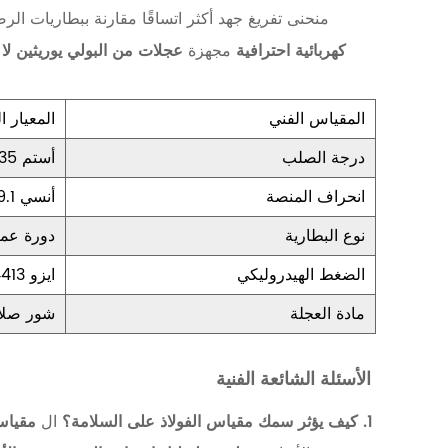
ل
منحنى تفريغ جهد أكثر اتساقًا مقارنة ببطاريات الر
م
كهربائية احترافية
مجهزة
عجلات من البولي يوريثين لا
ق
ص
المقياس الفني
المعيار 
درجة الصلب
أستم A36 / Q235
2
انحراف المنصة
أنسي MH29.1
ا
نوع البطارية
دورة عمي
ل
ك
الضغط الهيدروليكي
ايزو 4413
ف
مادة العجلة
شور صلا
ا
ء
الأسئلة الشائعة الفنية
ة
1. كيف يؤثر سمك مقياس الفولاذ على السلامة؟
ال
مقياس
ا