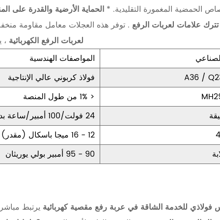
صاص الحمضية المغمورة التقليدية. *
الحماية الأرضية والقدرة على الم
 تترك علامات لعربات الرفع
. توفر هذه العجلات معامل مقاومة منخف
لعربات الرفع الكهربائية
، 
الصناعي
المواصفات الهندسية
فولاذ كربوني عالي الإنتاجية
< 1% من طول المنصة
قة
24 فولت/100 أمبير/ساعة بدون صيانة
12 - 16 ميجا باسكال (مقدر)
بة
90 - 95 أمبير بولي يوريثان
 فولاذي للخدمة الشاقة في عربة رفع مقصية كهربائية
يرتبط مباش