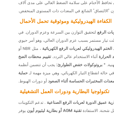
تحافظ الأختام على سلامة الضغط العالي على مدى آلاف
ن "الالتصاق" الشائع في المعدات ذات المستوى المنخفض.
الكفاءة الهيدروليكية وموثوقية تحمل الأحمال
بات الرفع
لتحقيق التوازن بين السرعة وعزم الدوران. في
ًا ما تُفضل الأنظمة بدون فرش بجهد 24 فولت تيار مستمر بسبب عزم الدوران العالي، وهو أمر حيوي
 الختم الهيدروليكي لعربات الرفع الكهربائية
، مثل NBR أو
 الحرارة
أثناء الاستخدام عالي التردد.
تقييم محطات الضخ
نية. *
بروتوكولات خفض الطوارئ:
يجب أن تتضمن أنظمة
ي حالة انقطاع التيار الكهربائي، وهي ميزة مهمة لـ
حماية
عدات المختبرات الحساسة أثناء الصعود
أو دورات الهبوط.
تكنولوجيا البطارية ودورات العمل التشغيلية
رية عميق الدورة لعربات الرفع الصناعية
. تدعم التكوينات
تقنية AGM أو بطارية ليثيوم أيون
يوفر