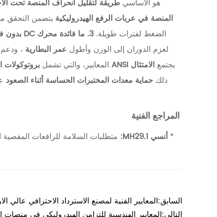
هو الأساسي
طريقة لتقليل انحراف المنصة تحت الأ
ل
المنصة في عربات الرفع الهيدروليكية
يتضمن التحقق من
ه
الضغط لفترات طويلة.
3. ما فائدة محرك DC بدون فرش؟
ي
لعزم الدوران إلى الوزن وأطول
عمر البطارية
، ودعم 
د
يجتمع
الامتثال ANSI
المعايير، والتي تشمل
بروتوكولات ا
ر
ذلك
حماية معدات المختبرات الحساسة أثناء الصعود
ع
و
ل
المراجع الفنية
ي
ك
*
أنسي MH29.1:
متطلبات السلامة للرافعات المقصية ا
ي
ة
و
م
السابق:المعايير الفنية لمصنع الاسترداد الاحترافي عالي الارتفاع KOP35 CKOP40 CKOP45
و
التالي:المعايير الهندسية للتزامن الهيدروليكي في منصات الر