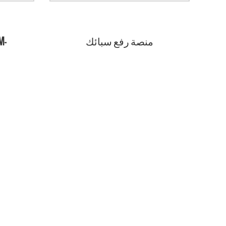
ا
ل
منصة رفع سبائك
M-
الألومنيوم
3
ت
ا
ك
ن
و
ل
و
ج
ي
ا
ا