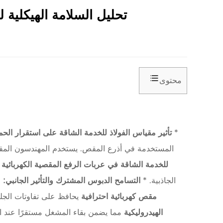
تحليل السلامة الهيكلية 
محتوى
1
ع
*
تأثير مقياس الفولاذ للخدمة الشاقة على استقرار الح
ل
المستخدمة في أذرع المقص. يستخدم المهندسون المقا
م
للخدمة الشاقة في عربات الرفع المقصية الكهربائية
ا
الجاذبية. *
التسامح الدبوس المشترك والتأثير الجانبي:
م
ل
مقص كهربائية احترافية
يحافظ على تفاوتات الجلبة في حدود /- 0.05 مم لمنع اللعب الجان
م
الهيدروليكية
مما يضمن بقاء المشغل مستقرًا عند ال