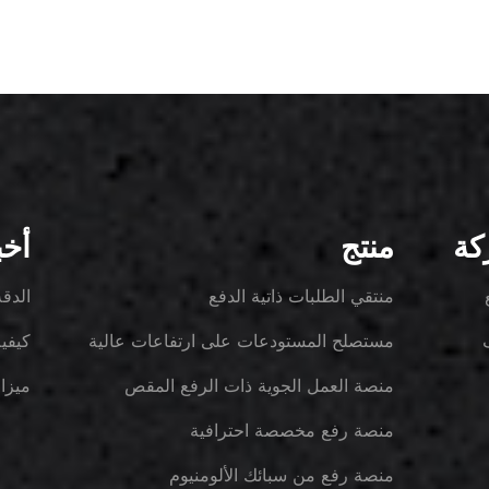
كة
منتج
أخب
منتقي الطلبات ذاتية الدفع
الدقة
لاست
مستصلح المستودعات على ارتفاعات عالية
كيفي
رافع
الكهر
منصة العمل الجوية ذات الرفع المقص
ميزا
الصن
الشو
منصة رفع مخصصة احترافية
عمليات VNA: نهج
منصة رفع من سبائك الألومنيوم