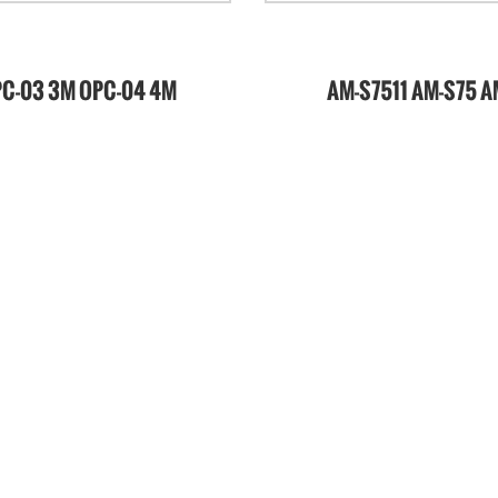
C-03 3M OPC-04 4M
AM-S7511 AM-S75 A
S7501 منصة الرفع ذاتية
منتقي الطلبات ذاتي ا
لدفع ذات السارية
الواحدة