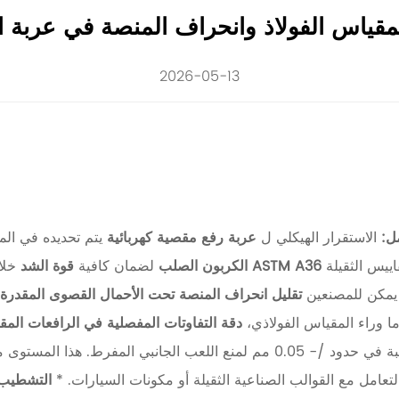
لمقياس الفولاذ وانحراف المنصة في عربة ال
2026-05-13
مل:
الاستقرار الهيكلي ل
عربة رفع مقصية كهربائية
يتم تحديده في ال
ييس الثقيلة
ASTM A36 الكربون الصلب
لضمان كافية
قوة الشد
خلا
يمكن للمصنعين
تقليل انحراف المنصة تحت الأحمال القصوى المقدرة
ا وراء المقياس الفولاذي،
دقة التفاوتات المفصلية في الرافعات الم
بي المفرط. هذا المستوى من الدقة ضروري ل
تعامل مع القوالب الصناعية الثقيلة أو مكونات السيارات. *
التشطيب 