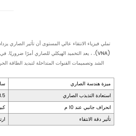
ت
ح
و
ي
ل
تملي فيزياء الانتقاء عالي المستوى أن تأثير الصاري يزد
ا
(VNA).
، يعد التخميد الهيكلي للصاري أمرًا ضروريًا.
ل
الشد وتصميمات القنوات المتداخلة لتبديد الطاقة الحر
ا
س
ميزة هندسة الصاري
سار
ت
استعادة التذبذب الصاري
3.5 - 5.0 ثا
ق
انحراف جانبي عند 10 م
كبير 
ر
ا
تأثير دقة الانتقاء
ارت
ر