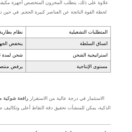
علاوة على ذلك، يتطلب المخزون المتخصص أجهزة مكيفة
لحظة القوة الناتجة عن العناصر كبيرة الحجم. في حين 
2
2
المتطلبات التشغيلية
نظام بطاري
.
ك
اتساق السلطة
ينخفض ​​الج
ف
استراتيجية الشحن
شحن لمدة 8 ساعات، تبريد لمدة 8 ساعات
ا
مستوى الإنتاجية
يرفض منتصف
ء
ة
ا
الاستثمار في درجة عالية من الاستقرار
رافعة شوكية م
ل
الذكية، يمكن للمنشآت تحقيق دقة التقاط أعلى وتكاليف صيا
ت
ن
ف