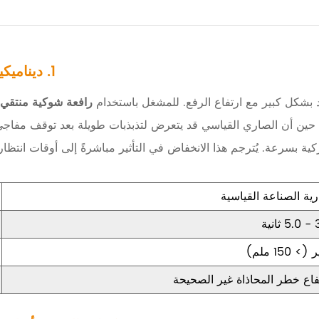
1. ديناميكيات السارية: تحويل الاستقرار إلى دقة الانتقاء
اد بشكل كبير مع ارتفاع الرفع. للمشغل باستخدام
رافعة شوكية منتقي 
 في حين أن الصاري القياسي قد يتعرض لتذبذبات طويلة بعد توقف مفاج
كية بسرعة. يُترجم هذا الانخفاض في التأثير مباشرةً إلى أوقات انتظا
ية الصناعة القياسية
نية
(> 150 ملم)
فاع خطر المحاذاة غير الصحيحة