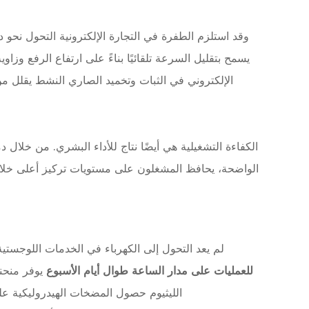
إ
ل
وقد استلزم الطفرة في التجارة الإلكترونية التحول نحو دو
ى
د
ق
ة
ا
الكفاءة التشغيلية هي أيضًا نتاج للأداء البشري. من خلال 
ل
ا
ن
ت
ق
لم يعد التحول إلى الكهرباء في الخدمات اللوجستي
ا
للعمليات على مدار الساعة طوال أيام الأسبوع
يوفر منحن
ء
الليثيوم حصول المضخات الهيدروليكية على الطاقة الكاملة حتى عند 20% من حالة الشحن، مما يحا