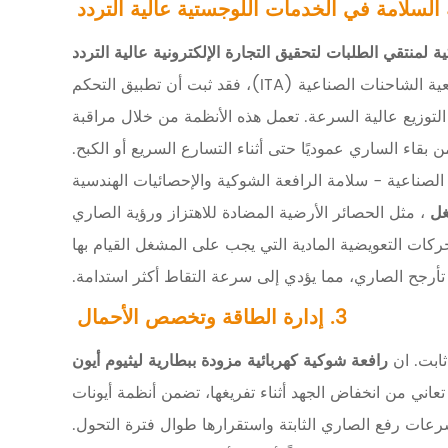
 لمنتقي الطلبات لتحقيق التجارة الإلكترونية عالية التردد
يسمح بتقليل السرعة تلقائيًا بناءً على ارتفاع الرفع وزاوية التوجيه. وفقًا لأحدث تقرير فني للفترة 2024-2025 الصادر عن جمعية الشاحنات الصناعية (ITA)، فقد ثبت أن تطبيق التحكم
لصاري النشط يقلل من حوادث تصادم رفوف المستودعات بنسبة تصل إلى 28% في مراكز التوزيع عالية السرعة. تعمل هذه الأنظمة من خلال مراقبة
بقاء الساري عموديًا حتى أثناء التسارع السريع أو الكبح.
لصناعية - سلامة الرافعة الشوكية والإحصائيات الهندسية
شغل
، مثل الحصائر الأرضية المضادة للاهتزاز ورؤية الصاري
ت. تعمل المنصة المستقرة على تقليل الحركات التعويضية المادية التي يجب على المشغل القيام بها
 تأرجح الصاري، مما يؤدي إلى سرعة التقاط أكثر استدامة.
3. إدارة الطاقة وتخصص الأحمال
ثابت. ان
رافعة شوكية كهربائية مزودة ببطارية ليثيوم أيون
ني من انخفاض الجهد أثناء تفريغها، تضمن أنظمة أيونات