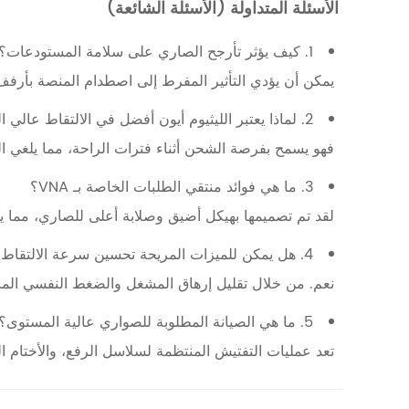
الأسئلة المتداولة (الأسئلة الشائعة)
ي
ذ
1. كيف يؤثر تأرجح الصاري على سلامة المستودعات؟
:
يمكن أن يؤدي التأثير المفرط إلى اصطدام المنصة بأرف
أ
2. لماذا يعتبر الليثيوم أيون أفضل في الالتقاط عالي التردد؟
ن
فهو يسمح بفرصة الشحن أثناء فترات الراحة، مما يلغي ال
ظ
3. ما هي فوائد منتقي الطلبات الخاصة بـ VNA؟
م
لقد تم تصميمها بهيكل أضيق وصلابة أعلى للصاري، مما ي
ة
ا
4. هل يمكن للميزات المريحة تحسين سرعة الالتقاط؟
ل
نعم. من خلال تقليل إرهاق المشغل والضغط النفسي المرتب
س
5. ما هي الصيانة المطلوبة للصواري عالية المستوى؟
ل
تعد عمليات التفتيش المنتظمة لسلاسل الرفع، والأختام اله
ا
م