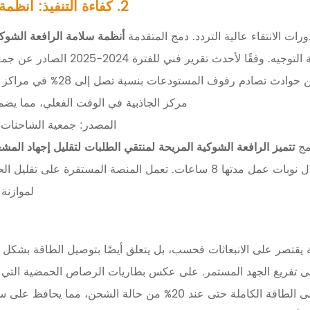
2. كفاءة التنفيذ: أنظمة السلامة في الخدمات اللوجستية عالية التردد
رات الانتقاء عالية التردد. دمج المتقدمة
أنظمة سلامة الرافعة الشوكية
الإلكتروني في الثبات وتخميد ا
مركز الجاذبية في الوقت الفعلي، مما يضمن 
المصدر:
جمعية الشاحنات ا
دمج
تتميز الرافعة الشوكية المريحة لمنتقي الطلبات لتقليل إجهاد الم
الواضحة، يحافظ المشغلون على مستويات تركيز أعلى خلال نوبات عمل مدتها 8 ساعا
لموازنة
ة يقتصر على الانبعاثات فحسب، بل يتعلق أيضًا بتوصيل الطاقة بشكل 
ى تفريغ الجهد المستمر. على عكس بطاريات الرصاص الحمضية التي تعا
فظ على سرعات رفع الصاري الثابتة واستقرارها طوال فترة التحول.