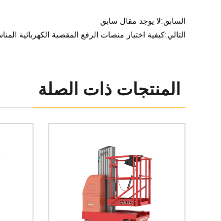
ة
السابق:لا يوجد مقال سابق
ف
التالي:كيفية اختيار منصات الرفع المقصية الكهربائية المن
ي
ا
ل
المنتجات ذات الصلة
خ
د
م
ا
ت
ا
ل
ل
و