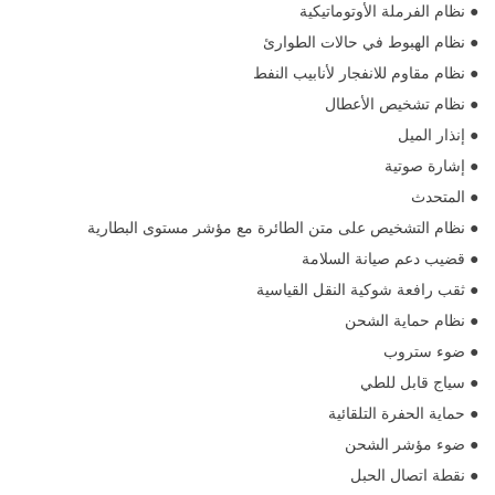
● نظام الفرملة الأوتوماتيكية
● نظام الهبوط في حالات الطوارئ
● نظام مقاوم للانفجار لأنابيب النفط
● نظام تشخيص الأعطال
● إنذار الميل
● إشارة صوتية
● المتحدث
● نظام التشخيص على متن الطائرة مع مؤشر مستوى البطارية
● قضيب دعم صيانة السلامة
● ثقب رافعة شوكية النقل القياسية
● نظام حماية الشحن
● ضوء ستروب
● سياج قابل للطي
● حماية الحفرة التلقائية
● ضوء مؤشر الشحن
● نقطة اتصال الحبل