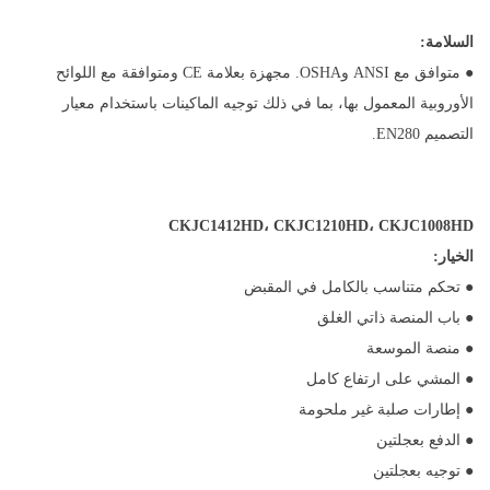
السلامة:
● متوافق مع ANSI وOSHA. مجهزة بعلامة CE ومتوافقة مع اللوائح
الأوروبية المعمول بها، بما في ذلك توجيه الماكينات باستخدام معيار
التصميم EN280.
CKJC1412HD، CKJC1210HD، CKJC1008HD
الخيار:
● تحكم متناسب بالكامل في المقبض
● باب المنصة ذاتي الغلق
● منصة الموسعة
● المشي على ارتفاع كامل
● إطارات صلبة غير ملحومة
● الدفع بعجلتين
● توجيه بعجلتين