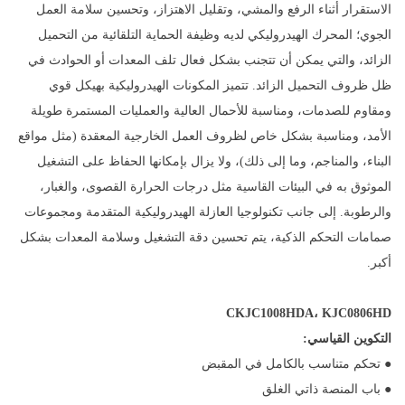
الاستقرار أثناء الرفع والمشي، وتقليل الاهتزاز، وتحسين سلامة العمل
الجوي؛ المحرك الهيدروليكي لديه وظيفة الحماية التلقائية من التحميل
الزائد، والتي يمكن أن تتجنب بشكل فعال تلف المعدات أو الحوادث في
ظل ظروف التحميل الزائد. تتميز المكونات الهيدروليكية بهيكل قوي
ومقاوم للصدمات، ومناسبة للأحمال العالية والعمليات المستمرة طويلة
الأمد، ومناسبة بشكل خاص لظروف العمل الخارجية المعقدة (مثل مواقع
البناء، والمناجم، وما إلى ذلك)، ولا يزال بإمكانها الحفاظ على التشغيل
الموثوق به في البيئات القاسية مثل درجات الحرارة القصوى، والغبار،
والرطوبة. إلى جانب تكنولوجيا العازلة الهيدروليكية المتقدمة ومجموعات
صمامات التحكم الذكية، يتم تحسين دقة التشغيل وسلامة المعدات بشكل
أكبر.
CKJC1008HDA، KJC0806HD
التكوين القياسي:
● تحكم متناسب بالكامل في المقبض
● باب المنصة ذاتي الغلق