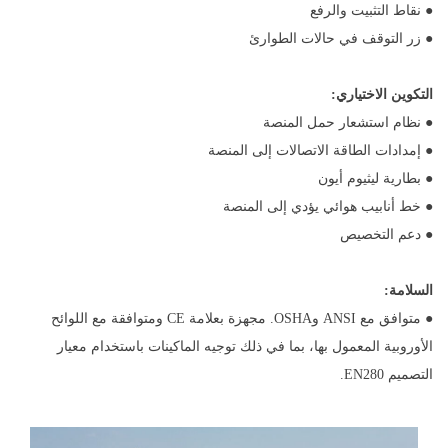
● نقاط التثبيت والرفع
● زر التوقف في حالات الطوارئ
التكوين الاختياري:
● نظام استشعار حمل المنصة
● إمدادات الطاقة الاتصالات إلى المنصة
● بطارية ليثيوم أيون
● خط أنابيب هوائي يؤدي إلى المنصة
● دعم التخصيص
السلامة:
● متوافق مع ANSI وOSHA. مجهزة بعلامة CE ومتوافقة مع اللوائح
الأوروبية المعمول بها، بما في ذلك توجيه الماكينات باستخدام معيار
التصميم EN280.